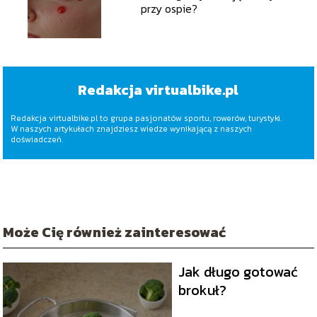
przy ospie?
Redakcja virtualbike.pl
Redakcja virtualbike.pl to grupa pasjonatów sportu, rowerów, turystyki.
W naszych artykułach znajdziesz wiedze wynikającą z naszych
doświadczeń.
Może Cię również zainteresować
Jak długo gotować
brokuł?