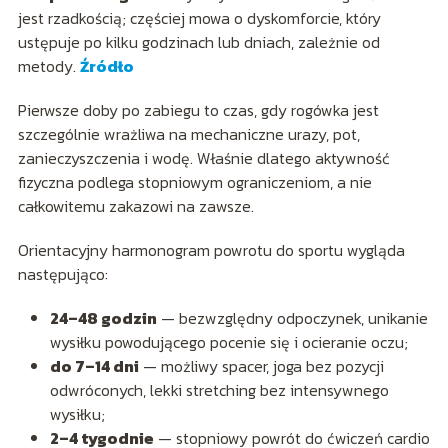
jest rzadkością; częściej mowa o dyskomforcie, który
ustępuje po kilku godzinach lub dniach, zależnie od
metody.
Źródło
Pierwsze doby po zabiegu to czas, gdy rogówka jest
szczególnie wrażliwa na mechaniczne urazy, pot,
zanieczyszczenia i wodę. Właśnie dlatego aktywność
fizyczna podlega stopniowym ograniczeniom, a nie
całkowitemu zakazowi na zawsze.
Orientacyjny harmonogram powrotu do sportu wygląda
następująco:
24–48 godzin
— bezwzględny odpoczynek, unikanie
wysiłku powodującego pocenie się i ocieranie oczu;
do 7–14 dni
— możliwy spacer, joga bez pozycji
odwróconych, lekki stretching bez intensywnego
wysiłku;
2–4 tygodnie
— stopniowy powrót do ćwiczeń cardio