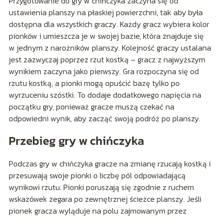
Przygotowanie do gry w chińczyka zaczyna się od
ustawienia planszy na płaskiej powierzchni, tak aby była
dostępna dla wszystkich graczy. Każdy gracz wybiera kolor
pionków i umieszcza je w swojej bazie, która znajduje się
w jednym z narożników planszy. Kolejność graczy ustalana
jest zazwyczaj poprzez rzut kostką – gracz z najwyższym
wynikiem zaczyna jako pierwszy. Gra rozpoczyna się od
rzutu kostką, a pionki mogą opuścić bazę tylko po
wyrzuceniu szóstki. To dodaje dodatkowego napięcia na
początku gry, ponieważ gracze muszą czekać na
odpowiedni wynik, aby zacząć swoją podróż po planszy.
Przebieg gry w chińczyka
Podczas gry w chińczyka gracze na zmianę rzucają kostką i
przesuwają swoje pionki o liczbę pól odpowiadającą
wynikowi rzutu. Pionki poruszają się zgodnie z ruchem
wskazówek zegara po zewnętrznej ścieżce planszy. Jeśli
pionek gracza wyląduje na polu zajmowanym przez