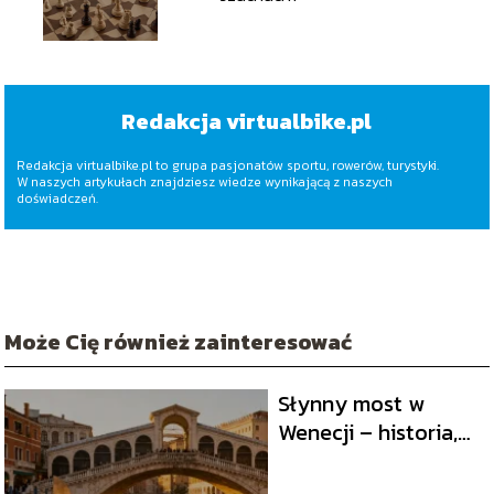
Redakcja virtualbike.pl
Redakcja virtualbike.pl to grupa pasjonatów sportu, rowerów, turystyki.
W naszych artykułach znajdziesz wiedze wynikającą z naszych
doświadczeń.
Może Cię również zainteresować
Słynny most w
Wenecji – historia,
ciekawostki,
lokalizacja