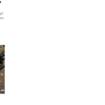
e
yć
ni.