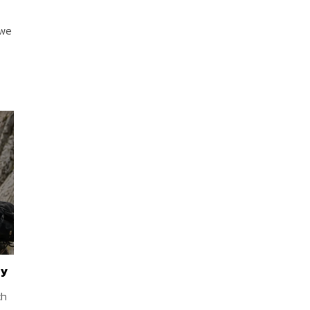
owe
my
ch