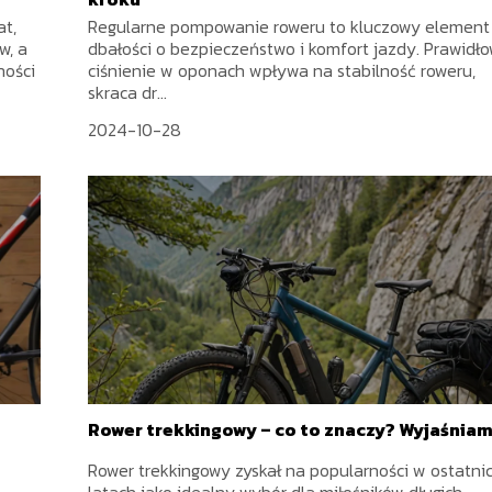
at,
Regularne pompowanie roweru to kluczowy element
w, a
dbałości o bezpieczeństwo i komfort jazdy. Prawidł
ności
ciśnienie w oponach wpływa na stabilność roweru,
skraca dr...
2024-10-28
Rower trekkingowy – co to znaczy? Wyjaśnia
Rower trekkingowy zyskał na popularności w ostatni
latach jako idealny wybór dla miłośników długich