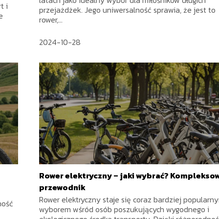
t i
przejażdżek. Jego uniwersalność sprawia, że jest to
e
rower,...
2024-10-28
Rower elektryczny – jaki wybrać? Komplekso
przewodnik
Rower elektryczny staje się coraz bardziej popularn
ność
wyborem wśród osób poszukujących wygodnego i
ekologicznego środka transportu. Dzięki różnorodnoś