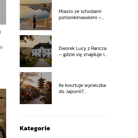
Miasto ze schodami
potiomkinowskimi –
historia i ciekawostki
i
go
Dworek Lucy z Rancza
– gdzie się znajduje i
jak wygląda?
Ile kosztuje wycieczka
do Japonii?
Praktyczny poradnik
Kategorie