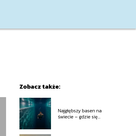
Zobacz także:
Najgłębszy basen na
świecie – gdzie się
znajduje i ile ma
metrów?