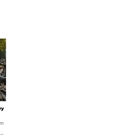
wy
ym
ci