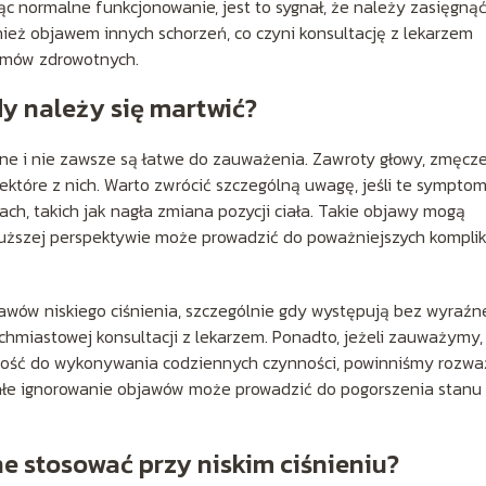
c normalne funkcjonowanie, jest to sygnał, że należy zasięgną
ież objawem innych schorzeń, co czyni konsultację z lekarzem
emów zdrowotnych.
dy należy się martwić?
ne i nie zawsze są łatwe do zauważenia. Zawroty głowy, zmęcze
niektóre z nich. Warto zwrócić szczególną uwagę, jeśli te sympto
jach, takich jak nagła zmiana pozycji ciała. Takie objawy mogą
uższej perspektywie może prowadzić do poważniejszych komplik
awów niskiego ciśnienia, szczególnie gdy występują bez wyraźn
hmiastowej konsultacji z lekarzem. Ponadto, jeżeli zauważymy,
ość do wykonywania codziennych czynności, powinniśmy rozwa
rwałe ignorowanie objawów może prowadzić do pogorszenia stanu
e stosować przy niskim ciśnieniu?