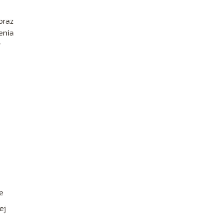
oraz
enia
w
e
ej