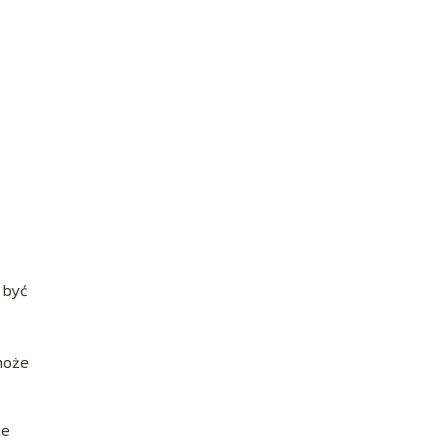
 być
może
ne