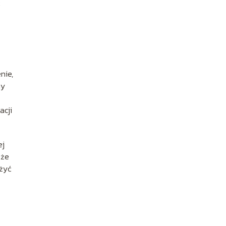
ć
nie,
my
acji
ej
 że
żyć