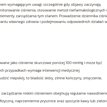
tanem wymagającym uwagi, szczególnie gdy objawy zaczynają
itorowanie ciśnienia, stosowanie metod niefarmakologicznych 
 elementy zarządzania tym stanem. Prowadzenie dziennika ciśni
niu własnego zdrowia i podejmowaniu odpowiednich działań 
iniowane jako ciśnienie skurczowe poniżej 100 mmHg i może być
ych przypadkach wymaga interwencji medycznej.
udzić niepokój, to bladość skóry, zimne kończyny, zmęczenie,
zarządzanie niskim ciśnieniem obejmują regularne nawodnieni
ć fizyczną, naprzemienne prysznice oraz spożycie kawy lub zielon