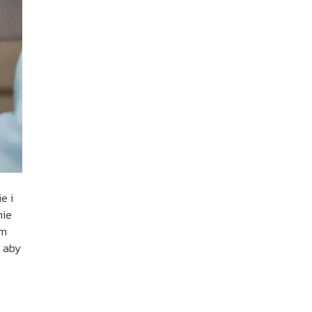
e i
nie
ym
, aby