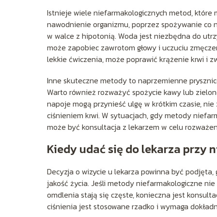
Istnieje wiele niefarmakologicznych metod, które 
nawodnienie organizmu, poprzez spożywanie co naj
w walce z hipotonią. Woda jest niezbędna do utr
może zapobiec zawrotom głowy i uczuciu zmęczeni
lekkie ćwiczenia, może poprawić krążenie krwi i zw
Inne skuteczne metody to naprzemienne prysznic
Warto również rozważyć spożycie kawy lub zielone
napoje mogą przynieść ulgę w krótkim czasie, ni
ciśnieniem krwi. W sytuacjach, gdy metody niefa
może być konsultacja z lekarzem w celu rozważeni
Kiedy udać się do lekarza przy n
Decyzja o wizycie u lekarza powinna być podjęta,
jakość życia. Jeśli metody niefarmakologiczne nie
omdlenia stają się częste, konieczna jest konsult
ciśnienia jest stosowane rzadko i wymaga dokładn