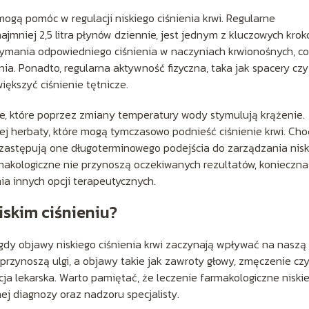
mogą pomóc w regulacji niskiego ciśnienia krwi. Regularne
mniej 2,5 litra płynów dziennie, jest jednym z kluczowych kro
zymania odpowiedniego ciśnienia w naczyniach krwionośnych, co
a. Ponadto, regularna aktywność fizyczna, taka jak spacery czy
iększyć ciśnienie tętnicze.
e, które poprzez zmiany temperatury wody stymulują krążenie.
j herbaty, które mogą tymczasowo podnieść ciśnienie krwi. Cho
e zastępują one długoterminowego podejścia do zarządzania nis
rmakologiczne nie przynoszą oczekiwanych rezultatów, konieczna
a innych opcji terapeutycznych.
iskim ciśnieniu?
 gdy objawy niskiego ciśnienia krwi zaczynają wpływać na naszą
 przynoszą ulgi, a objawy takie jak zawroty głowy, zmęczenie cz
acja lekarska. Warto pamiętać, że leczenie farmakologiczne niski
ej diagnozy oraz nadzoru specjalisty.