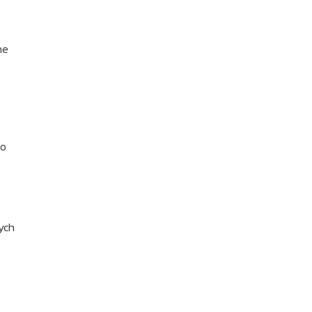
ne
go
ych