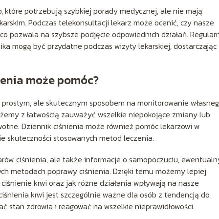
 które potrzebują szybkiej porady medycznej, ale nie mają
karskim. Podczas telekonsultacji lekarz może ocenić, czy nasze
 co pozwala na szybsze podjęcie odpowiednich działań. Regular
ka mogą być przydatne podczas wizyty lekarskiej, dostarczając
nienia może pomóc?
est prostym, ale skutecznym sposobem na monitorowanie własne
możemy z łatwością zauważyć wszelkie niepokojące zmiany lub
otne. Dziennik ciśnienia może również pomóc lekarzowi w
ie skuteczności stosowanych metod leczenia.
arów ciśnienia, ale także informacje o samopoczuciu, ewentualn
ch metodach poprawy ciśnienia. Dzięki temu możemy lepiej
ciśnienie krwi oraz jak różne działania wpływają na nasze
śnienia krwi jest szczególnie ważne dla osób z tendencją do
ć stan zdrowia i reagować na wszelkie nieprawidłowości.