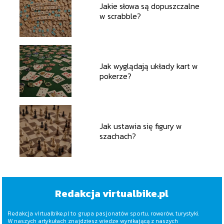
Jakie słowa są dopuszczalne
w scrabble?
Jak wyglądają układy kart w
pokerze?
Jak ustawia się figury w
szachach?
Redakcja virtualbike.pl
Redakcja virtualbike.pl to grupa pasjonatów sportu, rowerów, turystyki.
W naszych artykułach znajdziesz wiedze wynikającą z naszych